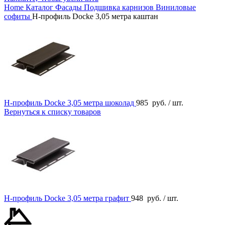
Home
Каталог
Фасады
Подшивка карнизов
Виниловые
софиты
H-профиль Docke 3,05 метра каштан
H-профиль Docke 3,05 метра шоколад
985
руб.
/ шт.
Вернуться к списку товаров
H-профиль Docke 3,05 метра графит
948
руб.
/ шт.