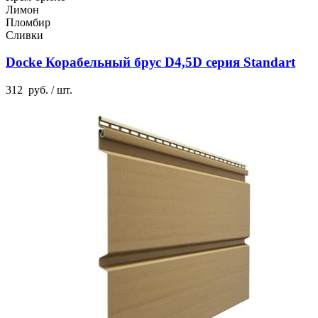
Лимон
Пломбир
Сливки
Docke Корабельный брус D4,5D серия Standart
312
руб.
/ шт.