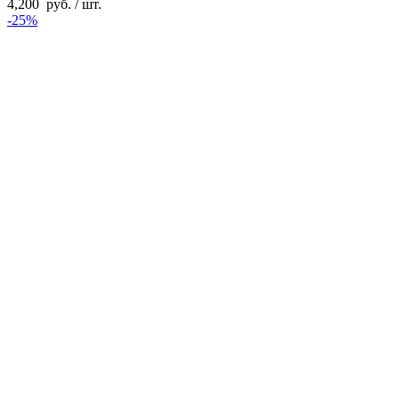
4,200
руб.
/ шт.
-25%