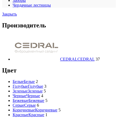
Заборы
Чердачные лестницы
Закрыть
Производитель
CEDRAL
CEDRAL
37
Цвет
Белые
Белые
2
Голубые
Голубые
3
Зеленые
Зеленые
5
Черные
Черные
4
Бежевые
Бежевые
5
Серые
Серые
6
Коричневые
Коричневые
5
Красные
Красные
1