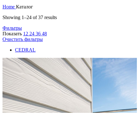
Home
Каталог
Showing 1–24 of 37 results
Фильтры
Показать
12
24
36
48
Очистить фильтры
CEDRAL