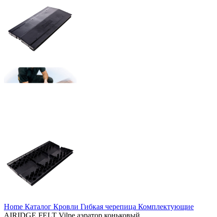
Home
Каталог
Кровли
Гибкая черепица
Комплектующие
AIRIDGE FELT Vilpe аэратор коньковый