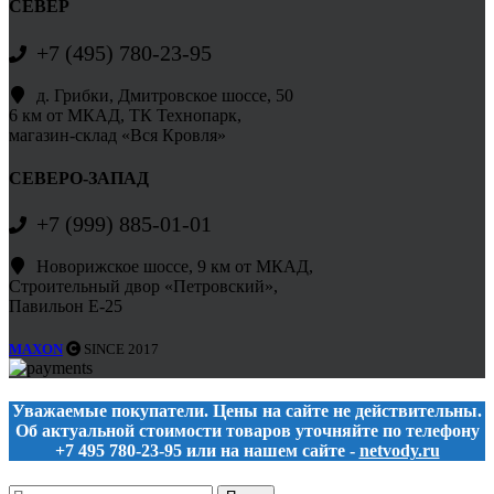
СЕВЕР
+7 (495) 780-23-95
д. Грибки, Дмитровское шоссе, 50
6 км от МКАД, ТК Технопарк,
магазин-склад «Вся Кровля»
СЕВЕРО-ЗАПАД
+7 (999) 885-01-01
Новорижское шоссе, 9 км от МКАД,
Строительный двор «Петровский»,
Павильон Е-25
MAXON
SINCE 2017
Уважаемые покупатели. Цены на сайте не действительны.
Об актуальной стоимости товаров уточняйте по телефону
+7 495 780-23-95 или на нашем сайте -
netvody.ru